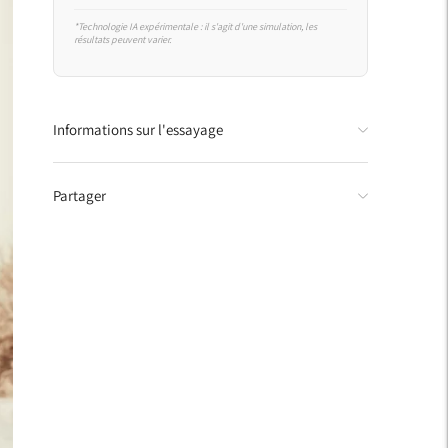
*Technologie IA expérimentale : il s'agit d'une simulation, les
résultats peuvent varier.
Ajouter
Informations sur l'essayage
un
produit
à
Partager
votre
panier.