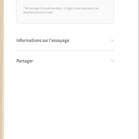
*Technologie IA expérimentale : il s'agit d'une simulation, les
résultats peuvent varier.
Ajouter
Informations sur l'essayage
un
produit
à
Partager
votre
panier.