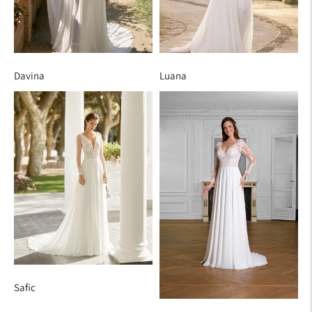
Davina
Luana
Safic