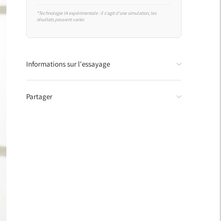
*Technologie IA expérimentale : il s'agit d'une simulation, les
résultats peuvent varier.
Ajouter
Informations sur l'essayage
un
produit
à
Partager
votre
panier.