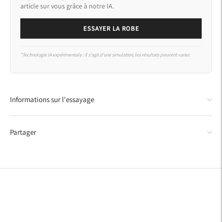
article sur vous grâce à notre IA.
ESSAYER LA ROBE
*Technologie IA expérimentale : il s'agit d'une simulation, les résultats peuvent varier.
Ajouter
Informations sur l'essayage
un
produit
à
Partager
votre
panier.